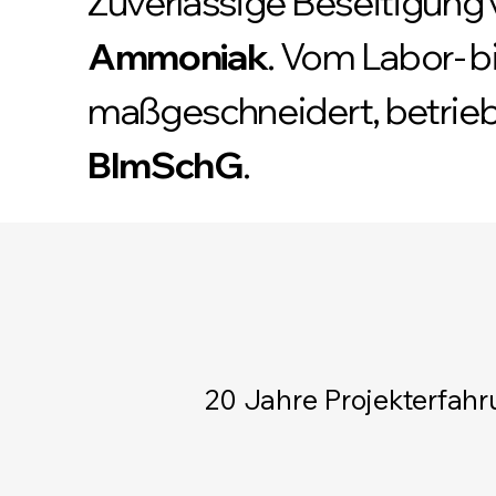
Zuverlässige Beseitigung
Ammoniak
. Vom Labor- b
maßgeschneidert, betrie
BImSchG
.
20 Jahre Projekterfah