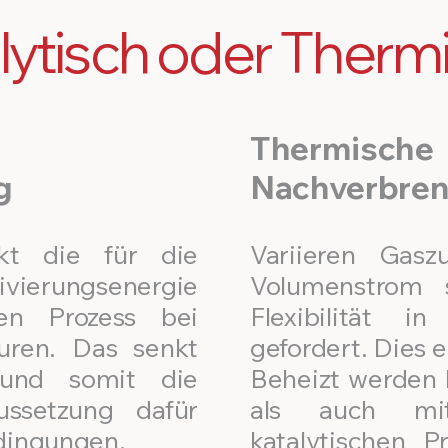
lytisch oder Therm
Thermische
g
Nachverbre
nkt die für die
Variieren Gas
vierungsenergie
Volumenstrom s
en Prozess bei
Flexibilität i
uren. Das senkt
gefordert. Dies 
 und somit die
Beheizt werden 
ussetzung dafür
als auch m
dingungen.​
katalytischen P