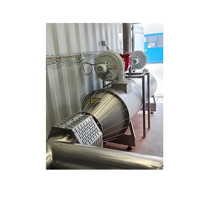
Industriemaßstab
Höchste Robustheit bei stark
schwankenden Abluftströmen