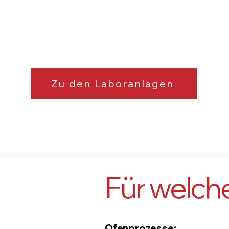
Ideal für Entbinderung und e-
Fuels-Schlupfverbrennung.
Zu den Laboranlagen
Für welch
Ofenprozesse: