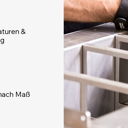
aturen &
ng
 nach Maß