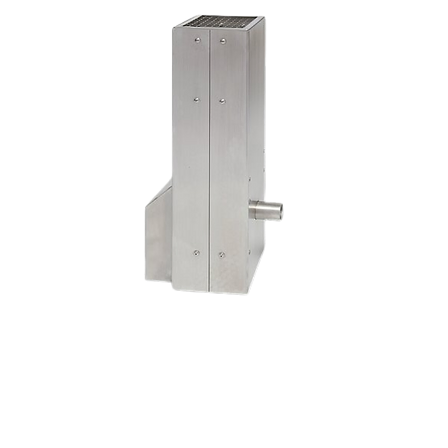
Effiziente Abluftbehandlung bei
reduzierter Betriebstemperatur
(300 °C). Bis zu 25 Nm3/h mit
drehzahlgeregeltem Ventilator.