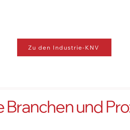
umsetzbar als Kerneinheit,
Kompaktanlage auf Gabelstapler-
Rahmen oder im Container zur
Außenaufstellung.
Zu den Industrie-KNV
e Branchen und Pr