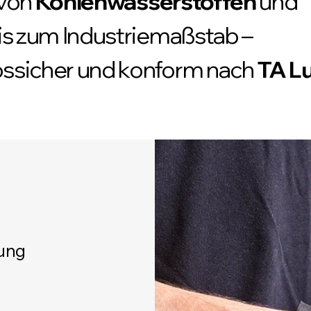
 von
Kohlenwasserstoffen
und
is zum Industriemaßstab –
bssicher und konform nach
TA Lu
rung