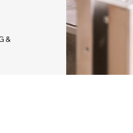
G &
Katalytische
Nachverbrennun
g