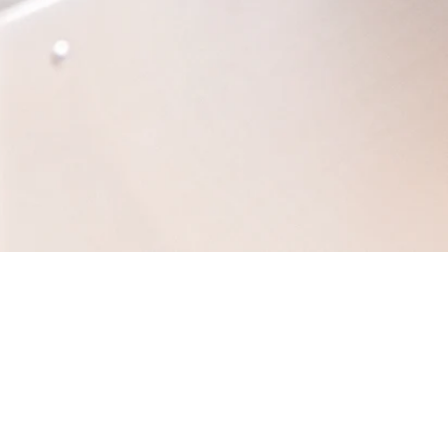
Thermische
Nachverbrennun
g