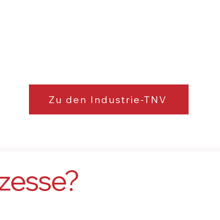
und unbekannter
Gaszusammensetzung. Die
optimale Lösung für Abgase aus
Pyrolyse- und
Müllverbrennungsprozessen.
Zu den Industrie-TNV
ozesse?