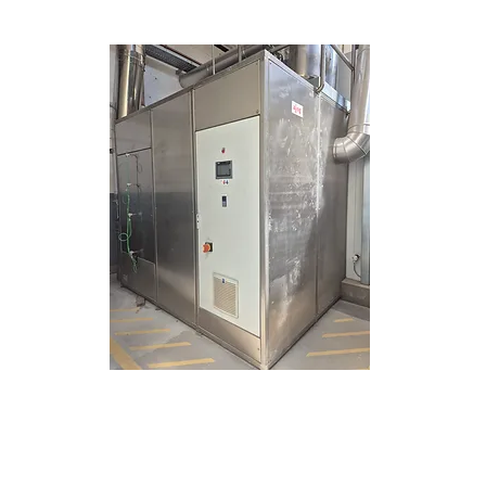
Industriemaßstab
Extrem geringer Energiebedarf,
ideal für stabile Prozesse. Flexibel