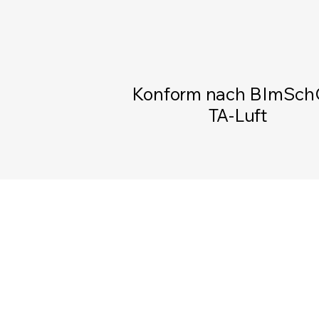
Konform nach BImSch
TA-Luft
Katalytische
Anlagen
Labor & Technikum